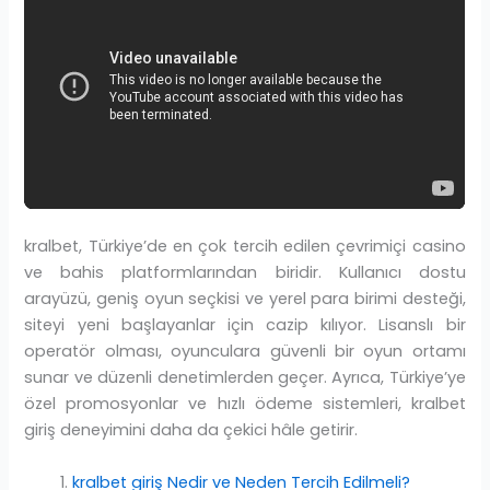
kralbet, Türkiye’de en çok tercih edilen çevrimiçi casino
ve bahis platformlarından biridir. Kullanıcı dostu
arayüzü, geniş oyun seçkisi ve yerel para birimi desteği,
siteyi yeni başlayanlar için cazip kılıyor. Lisanslı bir
operatör olması, oyunculara güvenli bir oyun ortamı
sunar ve düzenli denetimlerden geçer. Ayrıca, Türkiye’ye
özel promosyonlar ve hızlı ödeme sistemleri, kralbet
giriş deneyimini daha da çekici hâle getirir.
kralbet giriş Nedir ve Neden Tercih Edilmeli?