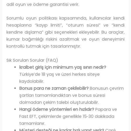
adil oyun ve ödeme garantisi verir.
Sorumlu oyun politikası kapsamında, kullanıcılar kendi
hesaplarına “kayıp limiti”, “oturum süresi” ve “kendi
kendine dışlama” gibi seçenekleri ekleyebilir. Bu araçlar,
kumar bağımlılığı riskini azaltmak ve oyun deneyimini
kontrollü tutmak için tasarlanmıştır.
Sık Sorulan Sorular (FAQ)
kralbet giriş için minimum yaş sınırı nedir?
Türkiye’de 18 yaş ve üzeri herkes siteye
kaydolabilir.
Bonus para ne zaman çekilebilir?
Bonusun çevrim
şartları tamamlandıktan ve bonus süresi
dolmadan çekim talebi oluşturulabilir.
Hangi ödeme yöntemleri en hızlıdır?
Papara ve
Fast EFT, çekimlerde genellikle 15‑30 dakikada
tamamlanır.
Müşteri desteği ne kadar hızlı yanıt verir?
Canlı