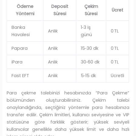
Ödeme
Deposit
Çekim
Ücret
Yöntemi
Süresi
Süresi
Banka
1‑3 iş
Anlık
0 TL
Havalesi
günü
Papara
Anlık
15‑30 dk
0 TL
iPara
Anlık
30‑60 dk
0 TL
Fast EFT
Anlık
5‑15 dk
Ücretli
Para çekme talebinizi hesabınızda “Para Çekme”
bölümünden oluşturabilirsiniz. Çekim talebi
onaylandığında, seçtiğiniz yöntemle para hesabınıza
transfer edilir. Çekim limitleri, kullanıcı seviyesine ve VIP
statüsüne göre farklılık gösterir; yüksek seviyeli
kullanıcılar genellikle daha yüksek limit ve daha hızlı