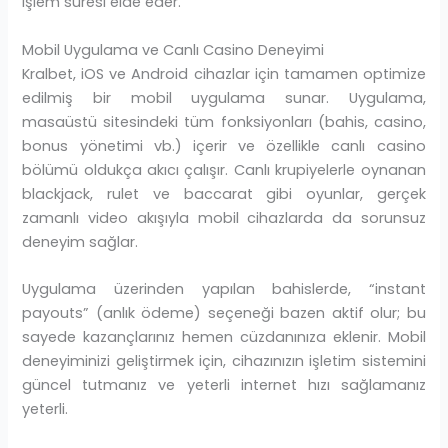
işlem süresi elde eder.
Mobil Uygulama ve Canlı Casino Deneyimi
Kralbet, iOS ve Android cihazlar için tamamen optimize
edilmiş bir mobil uygulama sunar. Uygulama,
masaüstü sitesindeki tüm fonksiyonları (bahis, casino,
bonus yönetimi vb.) içerir ve özellikle canlı casino
bölümü oldukça akıcı çalışır. Canlı krupiyelerle oynanan
blackjack, rulet ve baccarat gibi oyunlar, gerçek
zamanlı video akışıyla mobil cihazlarda da sorunsuz
deneyim sağlar.
Uygulama üzerinden yapılan bahislerde, “instant
payouts” (anlık ödeme) seçeneği bazen aktif olur; bu
sayede kazançlarınız hemen cüzdanınıza eklenir. Mobil
deneyiminizi geliştirmek için, cihazınızın işletim sistemini
güncel tutmanız ve yeterli internet hızı sağlamanız
yeterli.