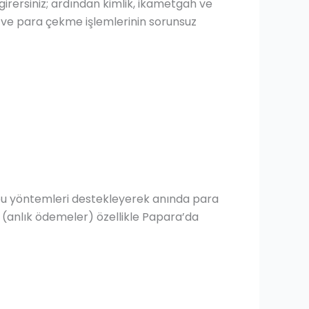
irersiniz; ardından kimlik, ikametgah ve
 ve para çekme işlemlerinin sorunsuz
 bu yöntemleri destekleyerek anında para
” (anlık ödemeler) özellikle Papara’da