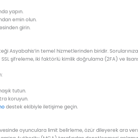
da yapın.
undan emin olun.
inden girin.
eği Asyabahis’in temel hizmetlerinden biridir. Sorularınıza
se SSL şifreleme, iki faktörlü kimlik doğrulama (2FA) ve lisa
n:
aşık tutun.
stra koruyun.
no
destek ekibiyle iletişime geçin.
evesinde oyunculara limit belirleme, özür dileyerek ara ve