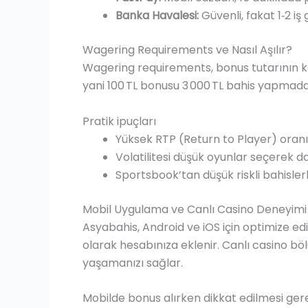
Banka Havalesi:
Güvenli, fakat 1‑2 iş 
Wagering Requirements ve Nasıl Aşılır?
Wagering requirements, bonus tutarının kaç
yani 100 TL bonusu 3 000 TL bahis yapmad
Pratik ipuçları
Yüksek RTP (Return to Player) oranın
Volatilitesi düşük oyunlar seçerek 
Sportsbook’tan düşük riskli bahisle
Mobil Uygulama ve Canlı Casino Deneyimi
Asyabahis, Android ve iOS için optimize 
olarak hesabınıza eklenir. Canlı casino bö
yaşamanızı sağlar.
Mobilde bonus alırken dikkat edilmesi ger