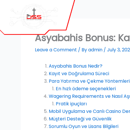
Skip
to
content
Asyabahis Bonus: Kay
Leave a Comment
/ By
admin
/
July 3, 20
Asyabahis Bonus Nedir?
Kayıt ve Doğrulama Süreci
Para Yatırma ve Çekme Yöntemleri
En hızlı ödeme seçenekleri
Wagering Requirements ve Nasıl Aşı
Pratik ipuçları
Mobil Uygulama ve Canlı Casino De
Müşteri Desteği ve Güvenlik
Sorumlu Oyun ve Lisans Bilgileri