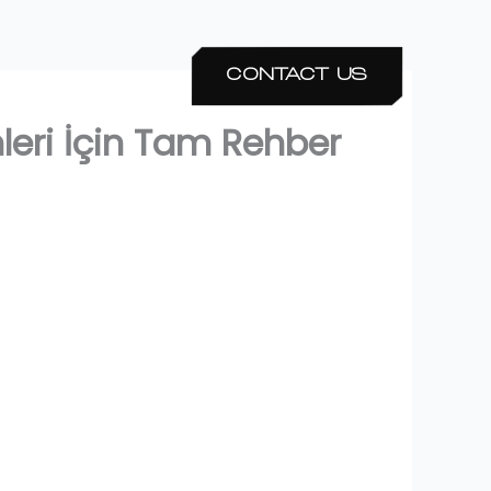
CONTACT US
leri İçin Tam Rehber