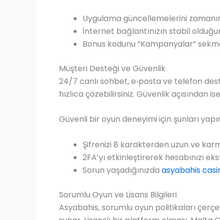
Uygulama güncellemelerini zamanın
İnternet bağlantınızın stabil olduğ
Bonus kodunu “Kampanyalar” sekmes
Müşteri Desteği ve Güvenlik
24/7 canlı sohbet, e‑posta ve telefon dest
hızlıca çözebilirsiniz. Güvenlik açısından i
Güvenli bir oyun deneyimi için şunları yapı
Şifrenizi 8 karakterden uzun ve karm
2FA’yı etkinleştirerek hesabınızı ek
Sorun yaşadığınızda
asyabahis casi
Sorumlu Oyun ve Lisans Bilgileri
Asyabahis, sorumlu oyun politikaları çerç