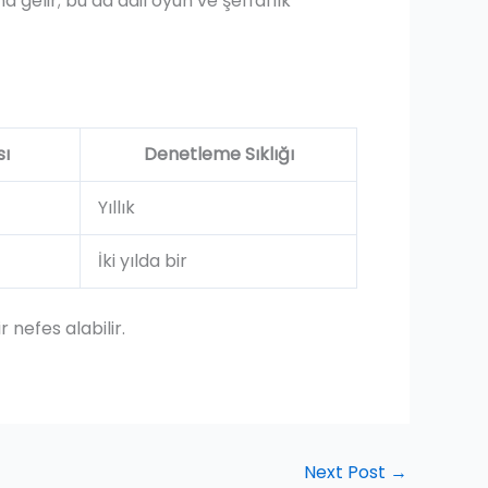
gelir; bu da adil oyun ve şeffaflık
sı
Denetleme Sıklığı
Yıllık
İki yılda bir
 nefes alabilir.
Next Post
→