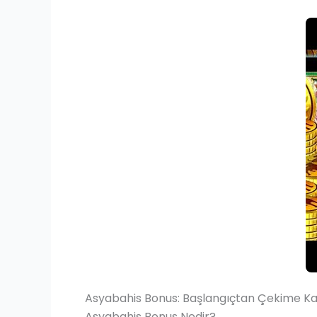
Asyabahis Bonus: Başlangıçtan Çekime Ka
Asyabahis Bonus Nedir?