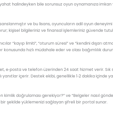
yahat halindeyken bile sorunsuz oyun oynamanıza imkan v
anslanmıştır ve bu lisans, oyuncuların adil oyun deneyimi 
ur; kişisel bilgileriniz ve finansal işlemleriniz güvende tutul
ılar “kayıp limiti”, “oturum süresi” ve “kendini dışarı atma” 
eler konusunda hızlı müdahale eder ve olası bağımlılık dur
et, e‑posta ve telefon üzerinden 24 saat hizmet verir. Sık 
nıtlar içerir. Destek ekibi, genellikle 1‑2 dakika içinde ya
eden kimlik doğrulaması gerekiyor?” ve “Belgeler nasıl gönde
 bir şekilde yüklemenizi sağlayan şifreli bir portal sunar.