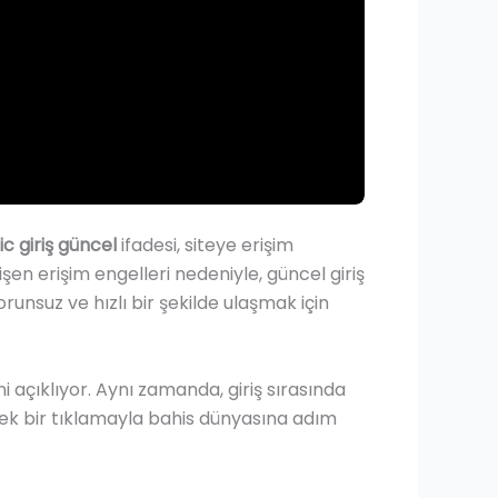
c giriş güncel
ifadesi, siteye erişim
işen erişim engelleri nedeniyle, güncel giriş
orunsuz ve hızlı bir şekilde ulaşmak için
 açıklıyor. Aynı zamanda, giriş sırasında
e tek bir tıklamayla bahis dünyasına adım