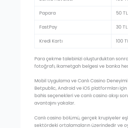
Papara
50 TL
FastPay
30 TL
Kredi Kartı
100 T
Para çekme talebinizi oluşturduktan sonr
fotoğrafı, ikametgah belgesi ve banka hes
Mobil Uygulama ve Canlı Casino Deneyimi
Betpublic, Android ve iOS platformları için
bahis seçenekleri ve canlı casino akışı soru
avantajını yakalar.
Canlı casino bölümü, gerçek krupiyeler eşli
sektördeki ortalamaların üzerindedir ve oy