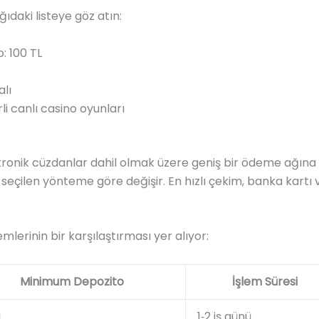
ıdaki listeye göz atın:
: 100 TL
alı
rli canlı casino oyunları
ronik cüzdanlar dahil olmak üzere geniş bir ödeme ağına sa
eçilen yönteme göre değişir. En hızlı çekim, banka kartı 
erinin bir karşılaştırması yer alıyor:
Minimum Depozito
İşlem Süresi
L
1‑2 iş günü