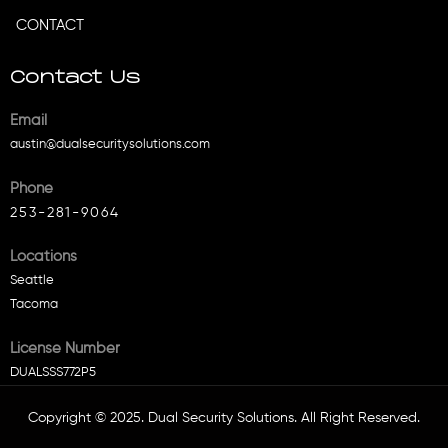
CONTACT
Contact Us
Email
austin@dualsecuritysolutions.com
Phone
253-281-9064
Locations
Seattle
Tacoma
License Number
DUALSSS772P5
Copyright © 2025. Dual Security Solutions. All Right Reserved.