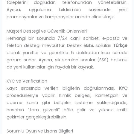
taleplerini doğrudan telefonundan yönetebilirsin.
Ayrıca, uygulama bildirimleri sayesinde yeni
promosyonlar ve kampanyalar anında eline ulaşır.
Müşteri Desteği ve Güvenlik Önlemleri
Herhangi bir sorunda 7/24 canlı sohbet, e‑posta ve
telefon desteği mevcuttur. Destek ekibi, soruları
Türkçe
olarak yanıtlar ve genellikle 5 dakikadan kısa sürede
çözüm sunar. Ayrıca, sık sorulan sorular (SSS) bölümü
de yeni kullanıcılar için faydalı bir kaynak.
KYC ve Verification
Kayıt sırasında verilen bilgilerin doğrulanması,
KYC
prosedürleriyle yapılır. Kimlik belgesi, ikametgah ve
ödeme kanıtı gibi belgeler sisteme yüklendiğinde,
hesabın “tam güvenli” hâle gelir ve yüksek limitli
çekimler gerçekleştirebilirsin.
Sorumlu Oyun ve Lisans Bilgileri