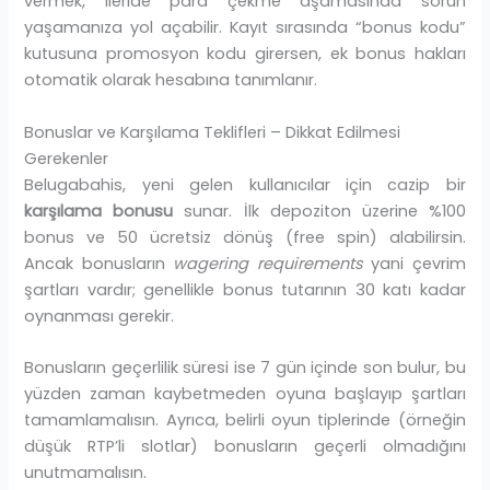
vermek, ileride para çekme aşamasında sorun
yaşamanıza yol açabilir. Kayıt sırasında “bonus kodu”
kutusuna promosyon kodu girersen, ek bonus hakları
otomatik olarak hesabına tanımlanır.
Bonuslar ve Karşılama Teklifleri – Dikkat Edilmesi
Gerekenler
Belugabahis, yeni gelen kullanıcılar için cazip bir
karşılama bonusu
sunar. İlk depoziton üzerine %100
bonus ve 50 ücretsiz dönüş (free spin) alabilirsin.
Ancak bonusların
wagering requirements
yani çevrim
şartları vardır; genellikle bonus tutarının 30 katı kadar
oynanması gerekir.
Bonusların geçerlilik süresi ise 7 gün içinde son bulur, bu
yüzden zaman kaybetmeden oyuna başlayıp şartları
tamamlamalısın. Ayrıca, belirli oyun tiplerinde (örneğin
düşük RTP’li slotlar) bonusların geçerli olmadığını
unutmamalısın.