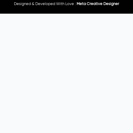
Designed & Developed With Love :
Meta Creative Designer