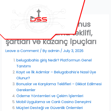
Skip
to
content
Belugabahis giriş bonus
rehberi: Karşılama teklifi,
şartları ve kazanç ipuçları
Leave a Comment
/ By
admin
/
July 3, 2026
belugabahis giriş Nedir? Platformun Genel
Tanıtımı
Kayıt ve İlk Adımlar – Belugabahis’e Nasıl Üye
Olunur?
Bonuslar ve Karşılama Teklifleri – Dikkat Edilmesi
Gerekenler
Ödeme Yöntemleri ve Çekim İşlemleri
Mobil Uygulama ve Canlı Casino Deneyimi
Müşteri Desteği ve Güvenlik Önlemleri