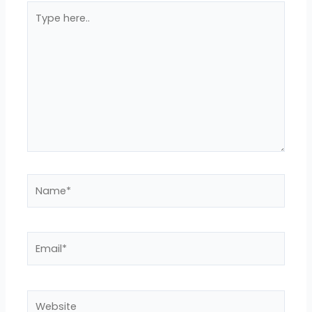
Type
here..
Name*
Email*
Website