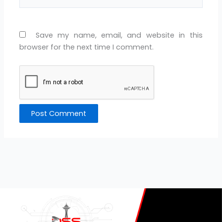
Save my name, email, and website in this
browser for the next time I comment.