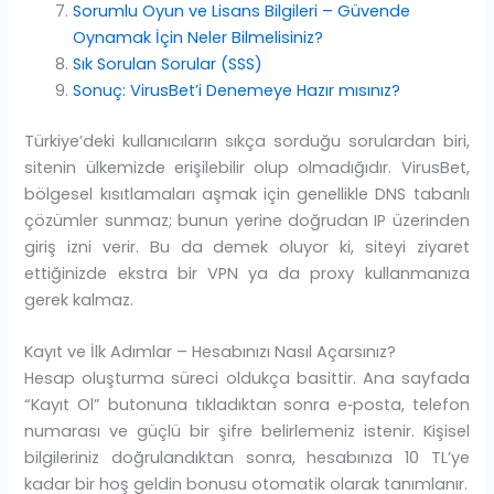
Sorumlu Oyun ve Lisans Bilgileri – Güvende
Oynamak İçin Neler Bilmelisiniz?
Sık Sorulan Sorular (SSS)
Sonuç: VirusBet’i Denemeye Hazır mısınız?
Türkiye’deki kullanıcıların sıkça sorduğu sorulardan biri,
sitenin ülkemizde erişilebilir olup olmadığıdır. VirusBet,
bölgesel kısıtlamaları aşmak için genellikle DNS tabanlı
çözümler sunmaz; bunun yerine doğrudan IP üzerinden
giriş izni verir. Bu da demek oluyor ki, siteyi ziyaret
ettiğinizde ekstra bir VPN ya da proxy kullanmanıza
gerek kalmaz.
Kayıt ve İlk Adımlar – Hesabınızı Nasıl Açarsınız?
Hesap oluşturma süreci oldukça basittir. Ana sayfada
“Kayıt Ol” butonuna tıkladıktan sonra e‑posta, telefon
numarası ve güçlü bir şifre belirlemeniz istenir. Kişisel
bilgileriniz doğrulandıktan sonra, hesabınıza 10 TL’ye
kadar bir hoş geldin bonusu otomatik olarak tanımlanır.