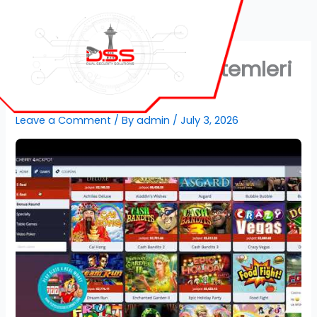
Skip
to
content
VirusBet ödeme yöntemleri
ve çekim hızı
Leave a Comment
/ By
admin
/
July 3, 2026