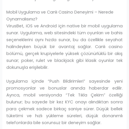
Mobil Uygulama ve Canlı Casino Deneyimi – Nerede
Oynamalısınız?
VirusBet, iOS ve Android için native bir mobil uygulama
sunar. Uygulama, web sitesindeki tüm oyunları ve bahis
seçeneklerini aynı hızda sunar, bu da özellikle seyahat
halindeyken büyük bir avantaj sağlar. Canlı casino
bölümü, gerçek krupiyelerle yüksek çözünürlüklü bir akış
sunar; poker, rulet ve blackjack gibi klasik oyunlar tek
dokunuşla erişilebilir.
Uygulama içinde “Push Bildirimleri” sayesinde yeni
promosyonlar ve bonuslar anında haberdar edilir.
Ayrıca, mobil versiyonda “Tek Tıkla Çekim” özelliği
bulunur; bu sayede bir kez KYC onayı alındıktan sonra
para çekmek sadece birkaç saniye sürer. Düşük bellek
tüketimi ve hızlı yükleme süreleri, düşük donanımlı
telefonlarda bile sorunsuz bir deneyim sağlar.