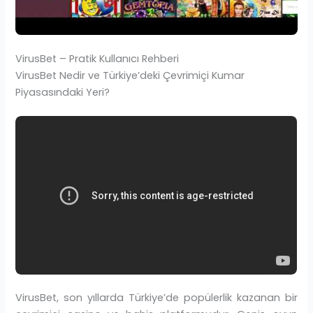
VirusBet – Pratik Kullanıcı Rehberi
VirusBet Nedir ve Türkiye’deki Çevrimiçi Kumar
Piyasasındaki Yeri?
VirusBet, son yıllarda Türkiye’de popülerlik kazanan bir