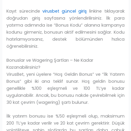
Kayıt sürecinde
virusbet güncel giriş
linkine tıklayarak
doğrudan giriş sayfasına yönlendirilirsiniz. İlk para
yatırma adımında ise “Bonus Kodu” alanına kampanya
kodunu girmeniz, bonusun aktif edilmesini sağlar. Kodu
hatırlamıyorsanız, destek bölümünden hızlıca
öğrenebilirsiniz.
Bonuslar ve Wagering Şartları – Ne Kadar
Kazanabilirsiniz?
VirusBet, yeni üyelere “Hoş Geldin Bonus” ve “İlk Yatırım
Bonus” gibi iki ana teklif sunar. Hoş geldin bonusu
genellikle %100 eşleşmeli ve 100 TL’ye kadar
uygulanabilir. Ancak, bu bonusu nakde çevirebilmek için
30 kat çevrim (wagering) şartı bulunur.
İlk yatırım bonusu ise %50 eşleşmeli olup, maksimum
200 TL’ye kadar verilir ve 20 kat çevrim gerektirir. Düşük
volatiliteye sahip slotlarda bu şartları daha çabuk