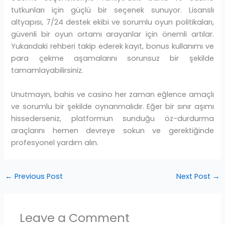
tutkunları için güçlü bir seçenek sunuyor. Lisanslı
altyapısı, 7/24 destek ekibi ve sorumlu oyun politikaları,
güvenli bir oyun ortamı arayanlar için önemli artılar.
Yukarıdaki rehberi takip ederek kayıt, bonus kullanımı ve
para çekme aşamalarını sorunsuz bir şekilde
tamamlayabilirsiniz.
Unutmayın, bahis ve casino her zaman eğlence amaçlı
ve sorumlu bir şekilde oynanmalıdır. Eğer bir sınır aşımı
hissederseniz, platformun sunduğu öz-durdurma
araçlarını hemen devreye sokun ve gerektiğinde
profesyonel yardım alın.
←
Previous Post
Next Post
→
Leave a Comment