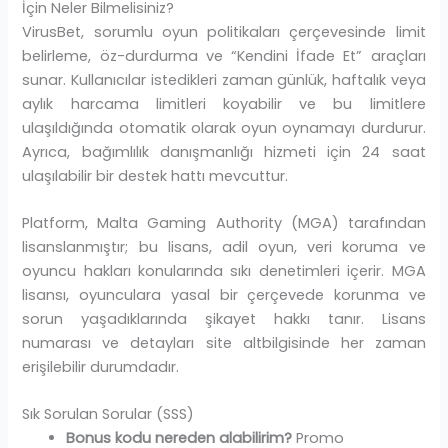
İçin Neler Bilmelisiniz?
VirusBet, sorumlu oyun politikaları çerçevesinde limit
belirleme, öz-durdurma ve “Kendini İfade Et” araçları
sunar. Kullanıcılar istedikleri zaman günlük, haftalık veya
aylık harcama limitleri koyabilir ve bu limitlere
ulaşıldığında otomatik olarak oyun oynamayı durdurur.
Ayrıca, bağımlılık danışmanlığı hizmeti için 24 saat
ulaşılabilir bir destek hattı mevcuttur.
Platform, Malta Gaming Authority (MGA) tarafından
lisanslanmıştır; bu lisans, adil oyun, veri koruma ve
oyuncu hakları konularında sıkı denetimleri içerir. MGA
lisansı, oyunculara yasal bir çerçevede korunma ve
sorun yaşadıklarında şikayet hakkı tanır. Lisans
numarası ve detayları site altbilgisinde her zaman
erişilebilir durumdadır.
Sık Sorulan Sorular (SSS)
Bonus kodu nereden alabilirim?
Promo