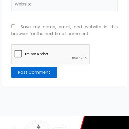
Website
Save my name, email, and website in this
browser for the next time I comment.