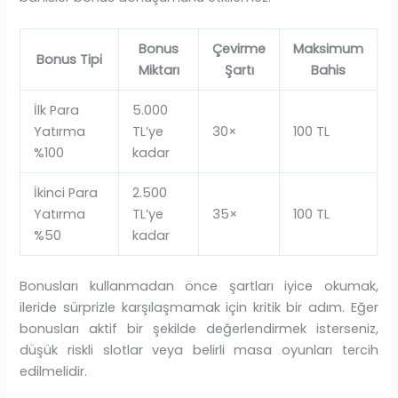
Bonus
Çevirme
Maksimum
Bonus Tipi
Miktarı
Şartı
Bahis
İlk Para
5.000
Yatırma
TL’ye
30×
100 TL
%100
kadar
İkinci Para
2.500
Yatırma
TL’ye
35×
100 TL
%50
kadar
Bonusları kullanmadan önce şartları iyice okumak,
ileride sürprizle karşılaşmamak için kritik bir adım. Eğer
bonusları aktif bir şekilde değerlendirmek isterseniz,
düşük riskli slotlar veya belirli masa oyunları tercih
edilmelidir.