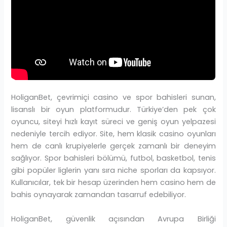
HoliganBet, çevrimiçi casino ve spor bahisleri sunan,
lisanslı bir oyun platformudur. Türkiye’den pek çok
oyuncu, siteyi hızlı kayıt süreci ve geniş oyun yelpazesi
nedeniyle tercih ediyor. Site, hem klasik casino oyunları
hem de canlı krupiyelerle gerçek zamanlı bir deneyim
sağlıyor. Spor bahisleri bölümü, futbol, basketbol, tenis
gibi popüler liglerin yanı sıra niche sporları da kapsıyor.
Kullanıcılar, tek bir hesap üzerinden hem casino hem de
bahis oynayarak zamandan tasarruf edebiliyor.
HoliganBet, güvenlik açısından Avrupa Birliği