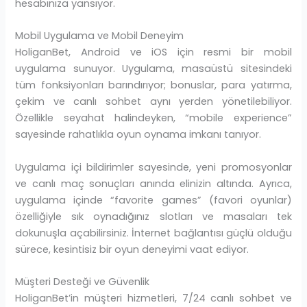
hesabınıza yansıyor.
Mobil Uygulama ve Mobil Deneyim
HoliganBet, Android ve iOS için resmi bir mobil
uygulama sunuyor. Uygulama, masaüstü sitesindeki
tüm fonksiyonları barındırıyor; bonuslar, para yatırma,
çekim ve canlı sohbet aynı yerden yönetilebiliyor.
Özellikle seyahat halindeyken, “mobile experience”
sayesinde rahatlıkla oyun oynama imkanı tanıyor.
Uygulama içi bildirimler sayesinde, yeni promosyonlar
ve canlı maç sonuçları anında elinizin altında. Ayrıca,
uygulama içinde “favorite games” (favori oyunlar)
özelliğiyle sık oynadığınız slotları ve masaları tek
dokunuşla açabilirsiniz. İnternet bağlantısı güçlü olduğu
sürece, kesintisiz bir oyun deneyimi vaat ediyor.
Müşteri Desteği ve Güvenlik
HoliganBet’in müşteri hizmetleri, 7/24 canlı sohbet ve