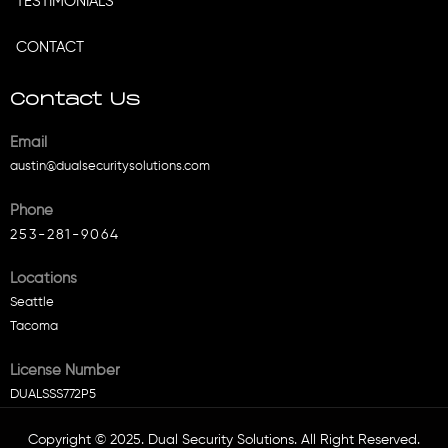
TESTIMONIALS
CONTACT
Contact Us
Email
austin@dualsecuritysolutions.com
Phone
253-281-9064
Locations
Seattle
Tacoma
License Number
DUALSSS772P5
Copyright © 2025. Dual Security Solutions. All Right Reserved.