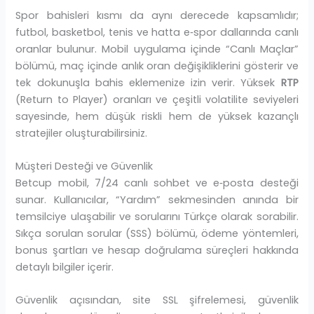
Spor bahisleri kısmı da aynı derecede kapsamlıdır;
futbol, basketbol, tenis ve hatta e‑spor dallarında canlı
oranlar bulunur. Mobil uygulama içinde “Canlı Maçlar”
bölümü, maç içinde anlık oran değişikliklerini gösterir ve
tek dokunuşla bahis eklemenize izin verir. Yüksek
RTP
(Return to Player) oranları ve çeşitli volatilite seviyeleri
sayesinde, hem düşük riskli hem de yüksek kazançlı
stratejiler oluşturabilirsiniz.
Müşteri Desteği ve Güvenlik
Betcup mobil, 7/24 canlı sohbet ve e‑posta desteği
sunar. Kullanıcılar, “Yardım” sekmesinden anında bir
temsilciye ulaşabilir ve sorularını Türkçe olarak sorabilir.
Sıkça sorulan sorular (SSS) bölümü, ödeme yöntemleri,
bonus şartları ve hesap doğrulama süreçleri hakkında
detaylı bilgiler içerir.
Güvenlik açısından, site SSL şifrelemesi, güvenlik