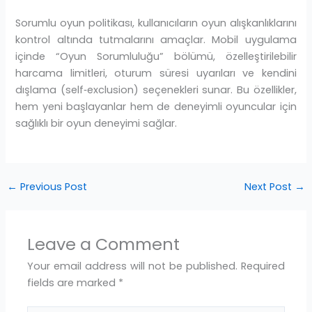
Sorumlu oyun politikası, kullanıcıların oyun alışkanlıklarını
kontrol altında tutmalarını amaçlar. Mobil uygulama
içinde “Oyun Sorumluluğu” bölümü, özelleştirilebilir
harcama limitleri, oturum süresi uyarıları ve kendini
dışlama (self‑exclusion) seçenekleri sunar. Bu özellikler,
hem yeni başlayanlar hem de deneyimli oyuncular için
sağlıklı bir oyun deneyimi sağlar.
←
Previous Post
Next Post
→
Leave a Comment
Your email address will not be published.
Required
fields are marked
*