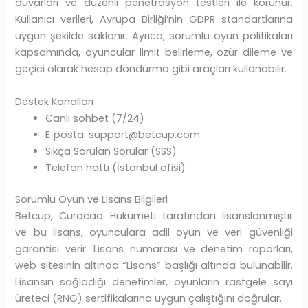
duvarları ve düzenli penetrasyon testleri ile korunur.
Kullanıcı verileri, Avrupa Birliği’nin GDPR standartlarına
uygun şekilde saklanır. Ayrıca, sorumlu oyun politikaları
kapsamında, oyuncular limit belirleme, özür dileme ve
geçici olarak hesap dondurma gibi araçları kullanabilir.
Destek Kanalları
Canlı sohbet (7/24)
E‑posta: support@betcup.com
Sıkça Sorulan Sorular (SSS)
Telefon hattı (İstanbul ofisi)
Sorumlu Oyun ve Lisans Bilgileri
Betcup, Curacao Hükümeti tarafından lisanslanmıştır
ve bu lisans, oyunculara adil oyun ve veri güvenliği
garantisi verir. Lisans numarası ve denetim raporları,
web sitesinin altında “Lisans” başlığı altında bulunabilir.
Lisansın sağladığı denetimler, oyunların rastgele sayı
üreteci (RNG) sertifikalarına uygun çalıştığını doğrular.