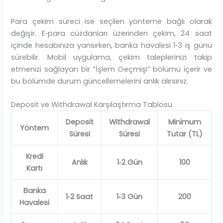
Para çekim süreci ise seçilen yönteme bağlı olarak
değişir. E‑para cüzdanları üzerinden çekim, 24 saat
içinde hesabınıza yansırken, banka havalesi 1‑3 iş günü
sürebilir. Mobil uygulama, çekim taleplerinizi takip
etmenizi sağlayan bir “İşlem Geçmişi” bölümü içerir ve
bu bölümde durum güncellemelerini anlık alırsınız.
Deposit ve Withdrawal Karşılaştırma Tablosu
Deposit
Withdrawal
Minimum
Yöntem
Süresi
Süresi
Tutar (TL)
Kredi
Anlık
1‑2 Gün
100
Kartı
Banka
1‑2 Saat
1‑3 Gün
200
Havalesi