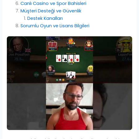
Canlı Casino ve Spor Bahisleri
Müşteri Desteği ve Güvenlik
Destek Kanalları
Sorumlu Oyun ve Lisans Bilgileri