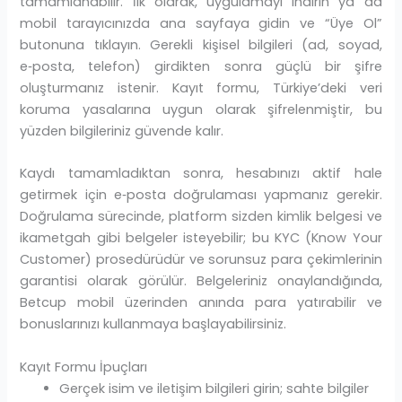
tamamlanabilir. İlk olarak, uygulamayı indirin ya da
mobil tarayıcınızda ana sayfaya gidin ve “Üye Ol”
butonuna tıklayın. Gerekli kişisel bilgileri (ad, soyad,
e‑posta, telefon) girdikten sonra güçlü bir şifre
oluşturmanız istenir. Kayıt formu, Türkiye’deki veri
koruma yasalarına uygun olarak şifrelenmiştir, bu
yüzden bilgileriniz güvende kalır.
Kaydı tamamladıktan sonra, hesabınızı aktif hale
getirmek için e‑posta doğrulaması yapmanız gerekir.
Doğrulama sürecinde, platform sizden kimlik belgesi ve
ikametgah gibi belgeler isteyebilir; bu KYC (Know Your
Customer) prosedürüdür ve sorunsuz para çekimlerinin
garantisi olarak görülür. Belgeleriniz onaylandığında,
Betcup mobil üzerinden anında para yatırabilir ve
bonuslarınızı kullanmaya başlayabilirsiniz.
Kayıt Formu İpuçları
Gerçek isim ve iletişim bilgileri girin; sahte bilgiler